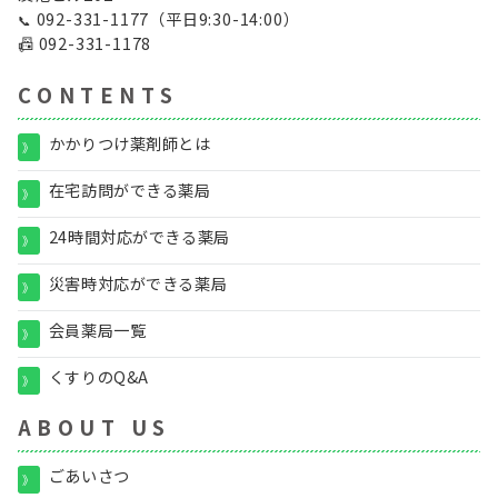
092-331-1177
（平日9:30-14:00）
📞
📠
092-331-1178
C O N T E N T S
かかりつけ薬剤師とは
》
在宅訪問ができる薬局
》
24時間対応ができる薬局
》
災害時対応ができる薬局
》
会員薬局一覧
》
くすりのQ&A
》
A B O U T U S
ごあいさつ
》