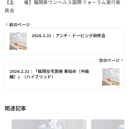
【主 催】福岡県ワンヘルス国際フォーラム実行委
員会
前のページ
投
2026.2.21｜アンチ・ドーピング研修会
稿
ナ
ビ
次のページ
ゲ
2026.2.21｜「福岡在宅医療 事始め（中級
編）」（ハイブリッド）
ー
シ
ョ
関連記事
ン