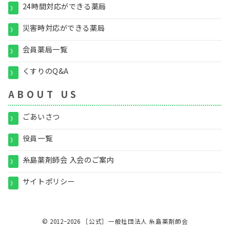
24時間対応ができる薬局
》
災害時対応ができる薬局
》
会員薬局一覧
》
くすりのQ&A
》
A B O U T U S
ごあいさつ
》
役員一覧
》
糸島薬剤師会 入会のご案内
》
サイトポリシー
》
© 2012−2026
［公式］一般社団法人 糸島薬剤師会