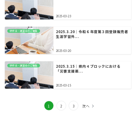
2025-03-23
研修会・講習会のご報告
2025.3.20｜令和６年度第３回登録販売者
生涯学習外...
2025-03-20
研修会・講習会のご報告
2025.3.15｜県内４ブロックにおける
「災害支援薬...
2025-03-15
投
1
2
3
次へ
稿
の