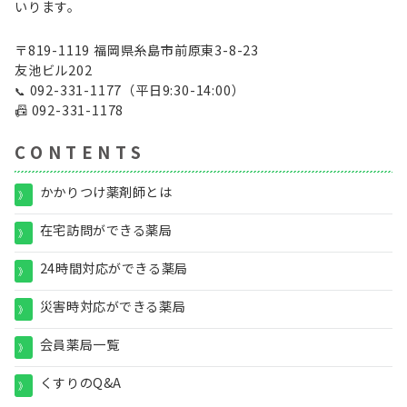
いります。
〒819-1119 福岡県糸島市前原東3-8-23
友池ビル202
092-331-1177
（平日9:30-14:00）
📞
📠
092-331-1178
C O N T E N T S
かかりつけ薬剤師とは
》
在宅訪問ができる薬局
》
24時間対応ができる薬局
》
災害時対応ができる薬局
》
会員薬局一覧
》
くすりのQ&A
》