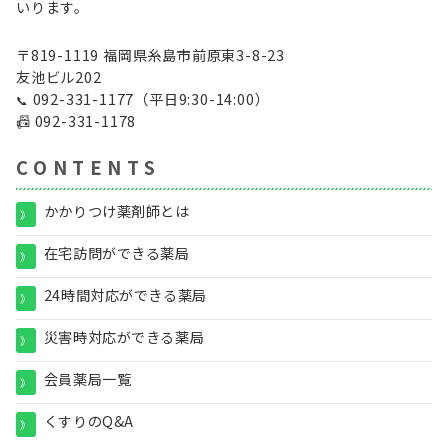
いります。
〒819-1119 福岡県糸島市前原東3-8-23
友池ビル202
092-331-1177
（平日9:30-14:00）
📞
📠
092-331-1178
C O N T E N T S
かかりつけ薬剤師とは
》
在宅訪問ができる薬局
》
24時間対応ができる薬局
》
災害時対応ができる薬局
》
会員薬局一覧
》
くすりのQ&A
》