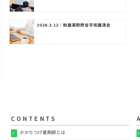
2026.3.12｜粕屋薬剤師会学術講演会
C O N T E N T S
A
かかりつけ薬剤師とは
》