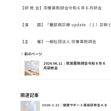
【研 修 会】宗像薬剤師会令和６年６月研会
【演 題】「糖尿病診療 update （１）診断
【主 催】一般社団法人 宗像薬剤師会
前のページ
投
2024.06.11｜筑紫薬剤師会令和６年６
稿
月研修会
ナ
ビ
ゲ
関連記事
ー
2026.3.22｜健康サポート薬局研修会ＡＢ