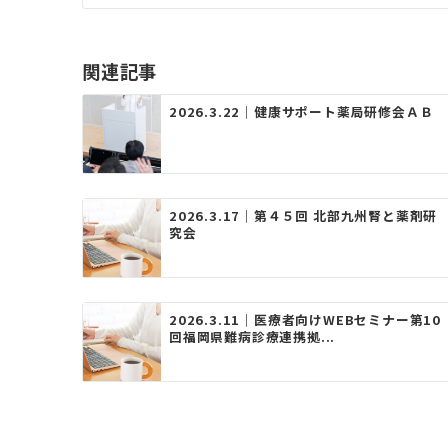
ナ
ビ
ゲ
関連記事
ー
2026.3.22｜健康サポート薬局研修会ＡＢ
シ
ョ
ン
2026.3.17｜第４５回 北部九州腎と薬剤研
究会
2026.3.11｜医療者向けWEBセミナー第10
回福岡県難病診療連携拠...